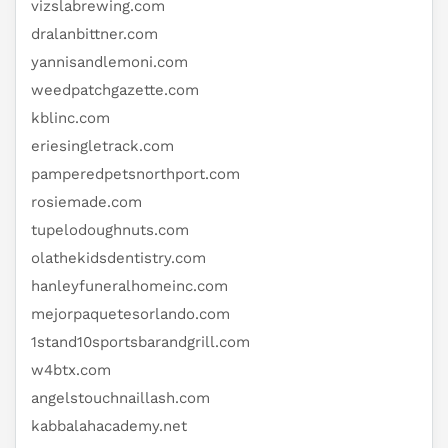
vizslabrewing.com
dralanbittner.com
yannisandlemoni.com
weedpatchgazette.com
kblinc.com
eriesingletrack.com
pamperedpetsnorthport.com
rosiemade.com
tupelodoughnuts.com
olathekidsdentistry.com
hanleyfuneralhomeinc.com
mejorpaquetesorlando.com
1stand10sportsbarandgrill.com
w4btx.com
angelstouchnaillash.com
kabbalahacademy.net