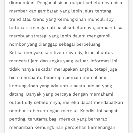
diumumkan. Penganalisisan output sebelumnya bisa
memberikan gambaran yang lebih jelas tentang
trend atau trend yang kemungkinan muncul.
sdy
lotto
cara mengamati hasil sebelumnya, pemain bisa
membuat strategi yang lebih dalam mengambil
nombor yang dianggap sebagai berpeluang.
Ketika menyaksikan live draw sdy, krusial untuk
mencatat jam dan angka yang keluar. Informasi ini
tidak hanya sekadar merupakan angka, tetapi juga
bisa membantu beberapa pemain memahami
kemungkinan yang ada untuk acara undian yang
datang. Banyak yang percaya dengan memahami
output sdy sebelumnya, mereka dapat mendapatkan
nombor keberuntungan mereka. Kondisi ini sangat
penting, terutama bagi mereka yang berharap
menambah kemungkinan perolehan kemenangan