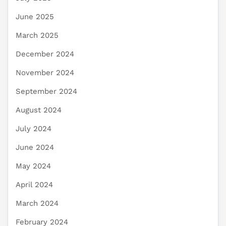
June 2025
March 2025
December 2024
November 2024
September 2024
August 2024
July 2024
June 2024
May 2024
April 2024
March 2024
February 2024