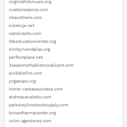
virginiafolkmusic.org
ovationsdance.com
ribandrhein.com
kolekcje.net
catolicanto.com
lbkeducationcenter.org
trinityriverdallas.org
perfectplace.net
3seasonsthaibistrooakland.com
scribblefire.com
yogaexpo.org
home-careassociates.com
andreacavaletto.com
parksleylivestocksupply.com
boisedharmacenter.org
color-agestores.com