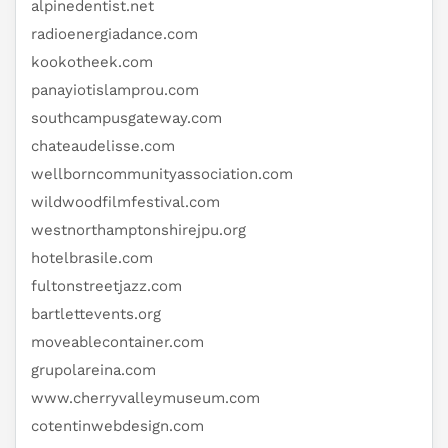
alpinedentist.net
radioenergiadance.com
kookotheek.com
panayiotislamprou.com
southcampusgateway.com
chateaudelisse.com
wellborncommunityassociation.com
wildwoodfilmfestival.com
westnorthamptonshirejpu.org
hotelbrasile.com
fultonstreetjazz.com
bartlettevents.org
moveablecontainer.com
grupolareina.com
www.cherryvalleymuseum.com
cotentinwebdesign.com