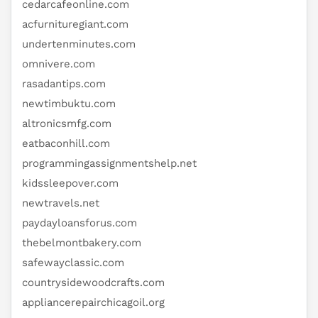
cedarcafeonline.com
acfurnituregiant.com
undertenminutes.com
omnivere.com
rasadantips.com
newtimbuktu.com
altronicsmfg.com
eatbaconhill.com
programmingassignmentshelp.net
kidssleepover.com
newtravels.net
paydayloansforus.com
thebelmontbakery.com
safewayclassic.com
countrysidewoodcrafts.com
appliancerepairchicagoil.org