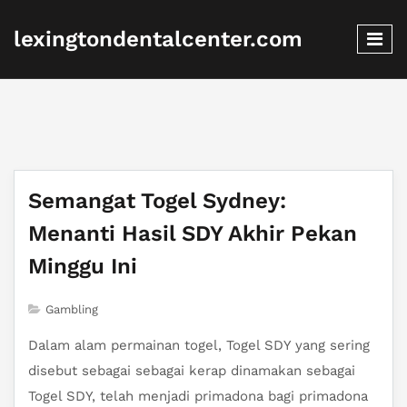
lexingtondentalcenter.com
Semangat Togel Sydney:
Menanti Hasil SDY Akhir Pekan
Minggu Ini
Gambling
Dalam alam permainan togel, Togel SDY yang sering
disebut sebagai sebagai kerap dinamakan sebagai
Togel SDY, telah menjadi primadona bagi primadona