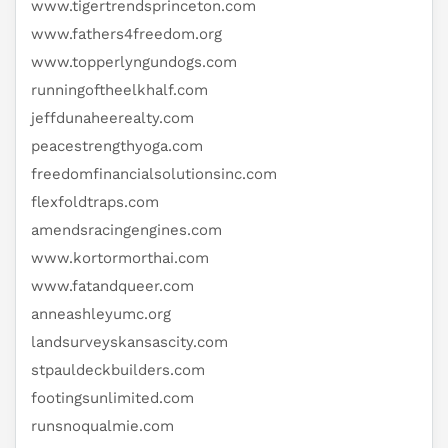
www.tigertrendsprinceton.com
www.fathers4freedom.org
www.topperlyngundogs.com
runningoftheelkhalf.com
jeffdunaheerealty.com
peacestrengthyoga.com
freedomfinancialsolutionsinc.com
flexfoldtraps.com
amendsracingengines.com
www.kortormorthai.com
www.fatandqueer.com
anneashleyumc.org
landsurveyskansascity.com
stpauldeckbuilders.com
footingsunlimited.com
runsnoqualmie.com