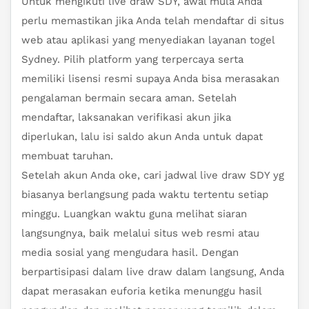
Untuk mengikuti live draw SDY, awal mula Anda
perlu memastikan jika Anda telah mendaftar di situs
web atau aplikasi yang menyediakan layanan togel
Sydney. Pilih platform yang terpercaya serta
memiliki lisensi resmi supaya Anda bisa merasakan
pengalaman bermain secara aman. Setelah
mendaftar, laksanakan verifikasi akun jika
diperlukan, lalu isi saldo akun Anda untuk dapat
membuat taruhan.
Setelah akun Anda oke, cari jadwal live draw SDY yg
biasanya berlangsung pada waktu tertentu setiap
minggu. Luangkan waktu guna melihat siaran
langsungnya, baik melalui situs web resmi atau
media sosial yang mengudara hasil. Dengan
berpartisipasi dalam live draw dalam langsung, Anda
dapat merasakan euforia ketika menunggu hasil