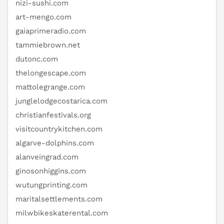
nizi-sushi.com
art-mengo.com
gaiaprimeradio.com
tammiebrown.net
dutonc.com
thelongescape.com
mattolegrange.com
junglelodgecostarica.com
christianfestivals.org
visitcountrykitchen.com
algarve-dolphins.com
alanveingrad.com
ginosonhiggins.com
wutungprinting.com
maritalsettlements.com
milwbikeskaterental.com