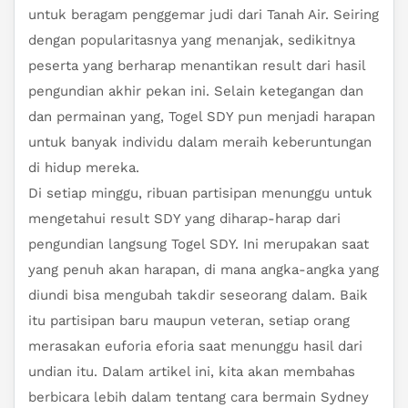
untuk beragam penggemar judi dari Tanah Air. Seiring
dengan popularitasnya yang menanjak, sedikitnya
peserta yang berharap menantikan result dari hasil
pengundian akhir pekan ini. Selain ketegangan dan
dan permainan yang, Togel SDY pun menjadi harapan
untuk banyak individu dalam meraih keberuntungan
di hidup mereka.
Di setiap minggu, ribuan partisipan menunggu untuk
mengetahui result SDY yang diharap-harap dari
pengundian langsung Togel SDY. Ini merupakan saat
yang penuh akan harapan, di mana angka-angka yang
diundi bisa mengubah takdir seseorang dalam. Baik
itu partisipan baru maupun veteran, setiap orang
merasakan euforia eforia saat menunggu hasil dari
undian itu. Dalam artikel ini, kita akan membahas
berbicara lebih dalam tentang cara bermain Sydney