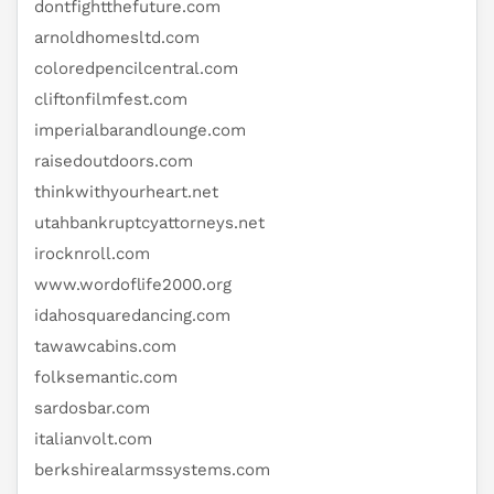
dontfightthefuture.com
arnoldhomesltd.com
coloredpencilcentral.com
cliftonfilmfest.com
imperialbarandlounge.com
raisedoutdoors.com
thinkwithyourheart.net
utahbankruptcyattorneys.net
irocknroll.com
www.wordoflife2000.org
idahosquaredancing.com
tawawcabins.com
folksemantic.com
sardosbar.com
italianvolt.com
berkshirealarmssystems.com