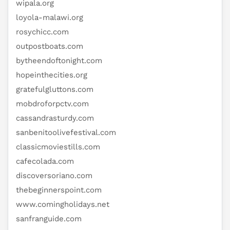
wipala.org
loyola-malawi.org
rosychicc.com
outpostboats.com
bytheendoftonight.com
hopeinthecities.org
gratefulgluttons.com
mobdroforpctv.com
cassandrasturdy.com
sanbenitoolivefestival.com
classicmoviestills.com
cafecolada.com
discoversoriano.com
thebeginnerspoint.com
www.comingholidays.net
sanfranguide.com