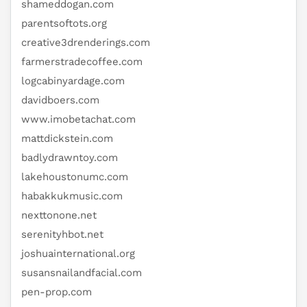
shameddogan.com
parentsoftots.org
creative3drenderings.com
farmerstradecoffee.com
logcabinyardage.com
davidboers.com
www.imobetachat.com
mattdickstein.com
badlydrawntoy.com
lakehoustonumc.com
habakkukmusic.com
nexttonone.net
serenityhbot.net
joshuainternational.org
susansnailandfacial.com
pen-prop.com