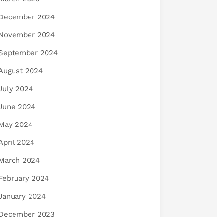
December 2024
November 2024
September 2024
August 2024
July 2024
June 2024
May 2024
April 2024
March 2024
February 2024
January 2024
December 2023