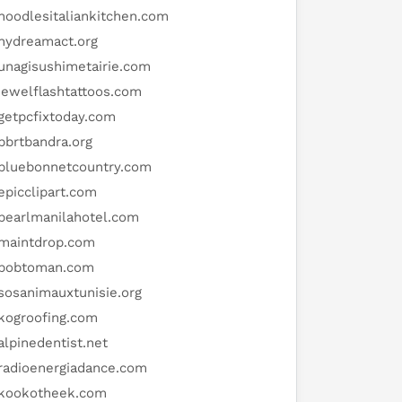
noodlesitaliankitchen.com
nydreamact.org
unagisushimetairie.com
jewelflashtattoos.com
getpcfixtoday.com
bbrtbandra.org
bluebonnetcountry.com
epicclipart.com
pearlmanilahotel.com
maintdrop.com
bobtoman.com
sosanimauxtunisie.org
kogroofing.com
alpinedentist.net
radioenergiadance.com
kookotheek.com