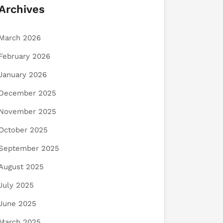
Archives
March 2026
February 2026
January 2026
December 2025
November 2025
October 2025
September 2025
August 2025
July 2025
June 2025
March 2025