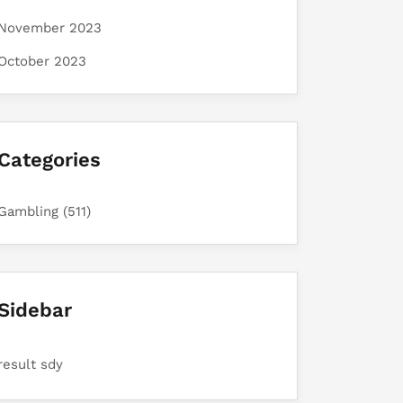
November 2023
October 2023
Categories
Gambling
(511)
Sidebar
result sdy