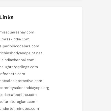
Links
missclaireshay.com
limras-india.com
elperiodicodelara.com
richiesbodyandpaint.net
licindiachennai.com
daughterdarlings.com
infodeets.com
hotsalsainteractive.com
serenitysalonanddayspa.org
cedarcafeonline.com
acfurnituregiant.com
undertenminutes.com